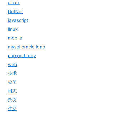
c c++
DotNet
javascript
linux
mobile
mysql oracle ldap
php perl ruby
web
技术
搞笑
日志
杂文
生活