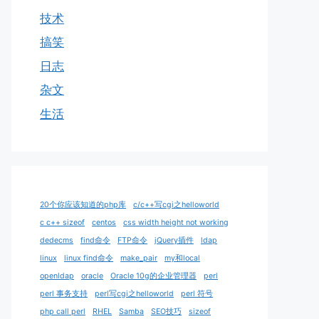
技术
搞笑
日志
杂文
生活
20个你应该知道的php库
c/c++写cgi之helloworld
c c++ sizeof
centos
css width height not working
dedecms
find命令
FTP命令
jQuery插件
ldap
linux
linux find命令
make_pair
my和local
openldap
oracle
Oracle 10g的企业管理器
perl
perl 事务支持
perl写cgi之helloworld
perl 符号
php call perl
RHEL
Samba
SEO技巧
sizeof