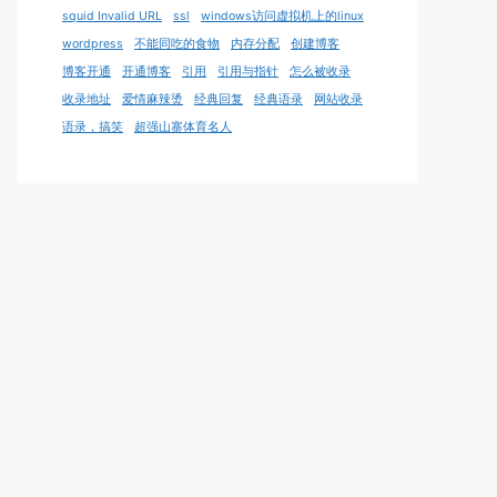
squid Invalid URL
ssl
windows访问虚拟机上的linux
wordpress
不能同吃的食物
内存分配
创建博客
博客开通
开通博客
引用
引用与指针
怎么被收录
收录地址
爱情麻辣烫
经典回复
经典语录
网站收录
语录，搞笑
超强山寨体育名人