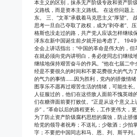
本主义的区别，抹杀无产阶级专政和资产阶
义路线，而是资本主义路线。 在这些问题上
东。 三、“文革”承载着马克思主义“厚望”
思考一旦自己夺取了政权，成为“剥夺者”、
格斯也没走过的路，共产党人应该怎样继续
泽东在新中国诞生前夕就开始考虑了。 19
全会上讲话指出：“中国的革命是伟大的，但
在就必须向党内讲明白，务必使同志们继续
继续地保持艰苦奋斗的作风。”他在七届二中
经是不要很久的时间和不要花费很大的气力
的气力的事情……因为胜利，党内的骄傲情
图享乐不愿再过艰苦生活的情绪，可能生长。
人征服过的，他们在这些敌人面前不愧英雄
们在糖弹面前要打败仗。”正是从这个意义上
步”，“革命以后的路程更长，工作更伟大，更
为了防止资产阶级腐朽思想的腐蚀，防止骄
给党的领导者祝寿；不送礼；少敬酒；少拍
字；不要把中国同志和马、恩、列、斯平列