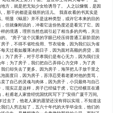
地方，就是把无知少女给诱导了。 人之以慷慨，是因
人，那干的都是蓝领所的活儿。 我喜欢看的书其实是
书。明显《蜗居》并不是这种类型，或许它本来的目的
美，但就像刚说的，冲着它这份热度还是看完了它。因
一样的境遇，理所当然也就引起了相当多的共鸣，关注
的。 “房子”这个沉重的字眼已经压得普通工薪阶层的
了房子，不得不省吃俭用、节衣缩食，因为我们以为省
不每天过着如履薄冰的日子，因为面对高额的房贷，面
员；为了房子，对于尽孝我们是有心无力，因为我们没
晚年；为了房子，我们把自己弄得心力交瘁，为了房
，我们却失去了更多。因为房子，海萍把儿子放千里之
以泡面度日，因为房子，苏淳忍受着老婆对他的责骂，
出卖了自己的灵魂与肉体，因为房子，小贝最终与自己
子，现实正是这样，房子已经猛于虎，它已经横亘在通
，杜甫老人家曾经忧国忧民写下了“安得广厦千万间,
年过去了，他老人家的愿望还没有得以实现，不知道这
让我们人穷志短了，五六十年代的大学毕业生，他们的