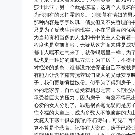
莎士比亚，另一个就是琼瑶，这两个人最坏的
为他拥有的比挥霍的多。 别羡慕有情妇的男
那种内容是字字珠玑、俏皮但又不失哲理的
只是为了反映生活的现实，不在乎语言的优
为当前有相当多的人也和书中的主人公有着
程度也是空前高涨，无疑从这方面来讲是成功
都市人喘不过气来了，就像蜗居里一样，为
钱也是一种好的赚钱方法；为了房子，不得
对经济的萧条，谁都没办法保证自己不被裁
有能力让含辛茹苦抚养我们成人的父母安享
子，我们更加愤世嫉俗。似乎为了得到房子
外的老家养，自己忍受着相思之苦，长期还
承受着巨大的压力，因为房子，海藻不得已
心爱的女人分别了。罪魁祸首毫无疑问是房
往幸福的大道上，成为多数人不能逾越的大山
大庇天下寒士俱欢颜”的不朽诗句，可见千百
算不算是个悲哀。记得有人说过，房子已经