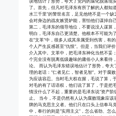
误地估计了形势，夸大了党内的腐化脱落现实
了。首先，但凡对毛泽东有所了解的人都知道
水三千里”的警世名言，足见他绝不是一个缺
会对身边的战友嫉贤妒能，害怕他们谋掉自
第二，毛泽东的领导地位，不要说没人谋算
明白，毛泽东自己更清楚。他根本不可能为了
在“文革”中，很多人或其亲属受到伤害，有
个人产生反感甚至“仇恨”。但是，当我们评
介入其中。文革中，把毛泽东神化当然不妥
个完全没有脱离低级趣味的庸俗小人来看待
论。 而认为毛泽东错误地估计了形势，夸大
理的老话：“仁者见仁，智者见智”。对于腐
为应该容忍。当时毛大权在握，毛说了算，
对毛的有了话语权，他们说了算了，于是把毛
情没什么了不起，重要的是毛泽东说“资产阶
止。 当今，不是仍然有人认为腐败现象应该
牌的马克思主义者。他们只在口头上信奉马
中，奉行的则是“实用主义”，怎么省劲、怎