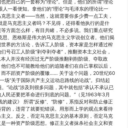
也把自己的一套称为“理论”。但是，他们的所谓“理论
眼人一看便知。拿他们的“理论”与毛泽东的理论比一
马克思主义者——当然，这就需要你多少费一点工夫，
就是马克思主义者吗？不见得，还得看他执行的是什
慧等方面怎么样，有目共睹，不必多说。我们重点研究
克思、恩格斯是伟大的马克思主义学说创立者。他们揭
识世界的方法论，告诉工人阶级，资本家是怎样通过榨
们号召工人阶级“剥夺剥夺者”，推翻资本主义社会，
恩本人并没有经历过无产阶级推翻剥削阶级、夺取政
，他们也不可能教给他们的追随者们在自己掌权以后，
而不蹈资产阶级的覆辙…… 关于这个问题，20世纪60
过一场“关于国际共产主义运动总路线的论战”。归结起
问题。“论战”涉及到很多问题，其中就包括“承认不承认已
人民还要把革命进行到底的问题。”（见1963年3月
的建议》 所谓“反修”、“防修”，系指反对和防止修正
违背的，违背了就要犯错误。用形而上学的观点来看待
条主义。反之，否定马克思主义的基本原则，否定马克
义是一种资产阶级思想。修正主义者抹杀社会主义和资