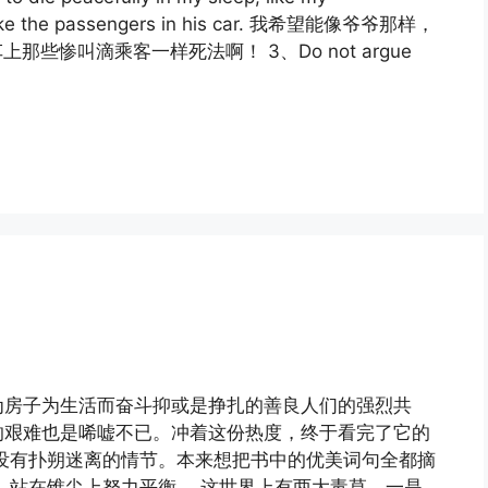
ng like the passengers in his car. 我希望能像爷爷那样，
些惨叫滴乘客一样死法啊！ 3、Do not argue
为房子为生活而奋斗抑或是挣扎的善良人们的强烈共
的艰难也是唏嘘不已。冲着这份热度，终于看完了它的
没有扑朔迷离的情节。本来想把书中的优美词句全都摘
 站在锥尖上努力平衡。 这世界上有两大毒草，一是