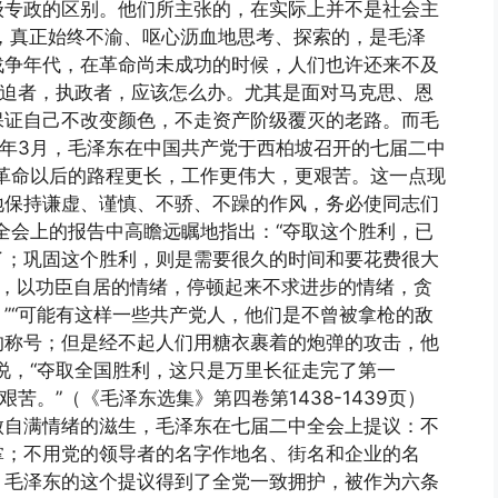
级专政的区别。他们所主张的，在实际上并不是社会主
，真正始终不渝、呕心沥血地思考、探索的，是毛泽
。 战争年代，在革命尚未成功的时候，人们也许还来不及
压迫者，执政者，应该怎么办。尤其是面对马克思、恩
保证自己不改变颜色，不走资产阶级覆灭的老路。而毛
49年3月，毛泽东在中国共产党于西柏坡召开的七届二中
革命以后的路程更长，工作更伟大，更艰苦。这一点现
地保持谦虚、谨慎、不骄、不躁的作风，务必使同志们
全会上的报告中高瞻远瞩地指出：“夺取这个胜利，已
了；巩固这个胜利，则是需要很久的时间和要花费很大
绪，以功臣自居的情绪，停顿起来不求进步的情绪，贪
”“可能有这样一些共产党人，他们是不曾被拿枪的敌
的称号；但是经不起人们用糖衣裹着的炮弹的攻击，他
说，“夺取全国胜利，这只是万里长征走完了第一
艰苦。”（《毛泽东选集》第四卷第1438-1439页）
傲自满情绪的滋生，毛泽东在七届二中全会上提议：不
掌；不用党的领导者的名字作地名、街名和企业的名
。毛泽东的这个提议得到了全党一致拥护，被作为六条