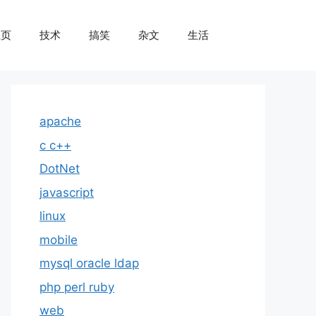
主页
技术
搞笑
杂文
生活
apache
c c++
DotNet
javascript
linux
mobile
mysql oracle ldap
php perl ruby
web