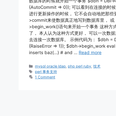
数据库的时候就开始一个事务 $dbh = DBI->connec
{AutoCommit => 0}); 可以看到在连接
进行更新操作的时候， 它不会自动地把那些更
>commit来使数据真正地写到数据库里， 或 $d
>begin_work()语句来开始一个事务 这种
了， 本人认为这种方式更好， 可以一次数
去连接一次数据库。 示例代码为： $dbh = DBI->co
{RaiseError => 1}); $dbh->begin_work eval 
inserts baz(…) # and …
Read more
Categories
mysql oracle ldap
,
php perl ruby
,
技术
Tags
perl 事务支持
1 Comment