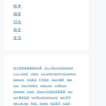
技术
搞笑
日志
杂文
生活
20个你应该知道的php库
c/c++写cgi之helloworld
c c++ sizeof
centos
css width height not working
dedecms
find命令
FTP命令
jQuery插件
ldap
linux
linux find命令
make_pair
my和local
openldap
oracle
Oracle 10g的企业管理器
perl
perl 事务支持
perl写cgi之helloworld
perl 符号
php call perl
RHEL
Samba
SEO技巧
sizeof