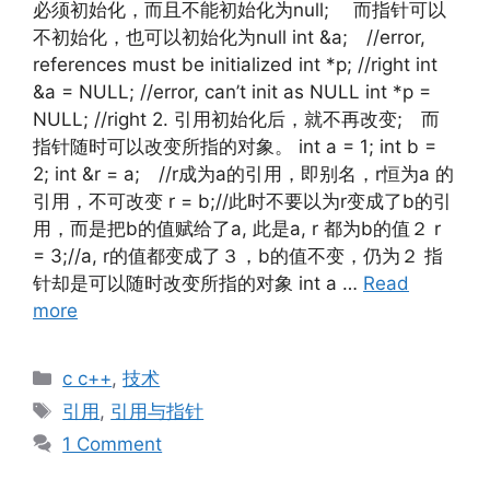
必须初始化，而且不能初始化为null; 而指针可以
不初始化，也可以初始化为null int &a; //error,
references must be initialized int *p; //right int
&a = NULL; //error, can’t init as NULL int *p =
NULL; //right 2. 引用初始化后，就不再改变; 而
指针随时可以改变所指的对象。 int a = 1; int b =
2; int &r = a; //r成为a的引用，即别名，r恒为a 的
引用，不可改变 r = b;//此时不要以为r变成了b的引
用，而是把b的值赋给了a, 此是a, r 都为b的值２ r
= 3;//a, r的值都变成了３，b的值不变，仍为２ 指
针却是可以随时改变所指的对象 int a …
Read
more
Categories
c c++
,
技术
Tags
引用
,
引用与指针
1 Comment