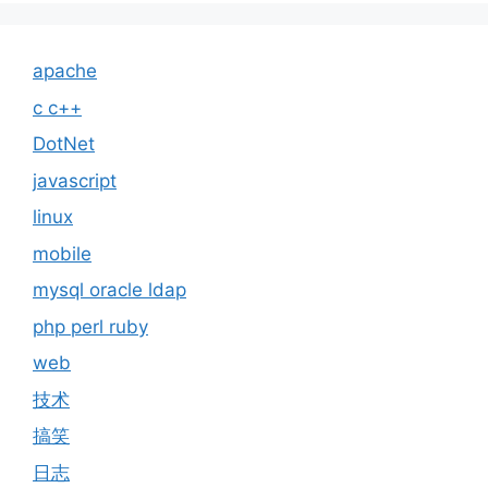
apache
c c++
DotNet
javascript
linux
mobile
mysql oracle ldap
php perl ruby
web
技术
搞笑
日志