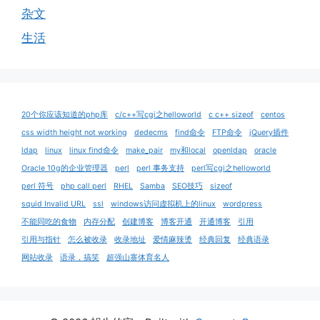
杂文
生活
20个你应该知道的php库
c/c++写cgi之helloworld
c c++ sizeof
centos
css width height not working
dedecms
find命令
FTP命令
jQuery插件
ldap
linux
linux find命令
make_pair
my和local
openldap
oracle
Oracle 10g的企业管理器
perl
perl 事务支持
perl写cgi之helloworld
perl 符号
php call perl
RHEL
Samba
SEO技巧
sizeof
squid Invalid URL
ssl
windows访问虚拟机上的linux
wordpress
不能同吃的食物
内存分配
创建博客
博客开通
开通博客
引用
引用与指针
怎么被收录
收录地址
爱情麻辣烫
经典回复
经典语录
网站收录
语录，搞笑
超强山寨体育名人